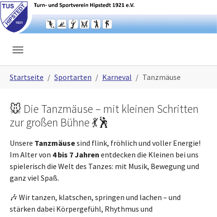
Skip to main navigation
Skip to main content
Skip to page footer
You are here:
Startseite
Sportarten
Karneval
Tanzmäuse
🐭 Die Tanzmäuse – mit kleinen Schritten
zur großen Bühne 💃🕺
Unsere
Tanzmäuse
sind flink, fröhlich und voller Energie!
Im Alter von
4 bis 7 Jahren
entdecken die Kleinen bei uns
spielerisch die Welt des Tanzes: mit Musik, Bewegung und
ganz viel Spaß.
🎶 Wir tanzen, klatschen, springen und lachen – und
stärken dabei Körpergefühl, Rhythmus und